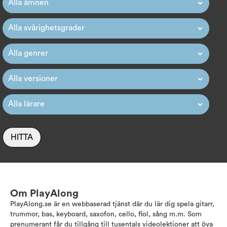
HITTA
Om PlayAlong
PlayAlong.se är en webbaserad tjänst där du lär dig spela gitarr,
trummor, bas, keyboard, saxofon, cello, fiol, sång m.m. Som
prenumerant får du tillgång till tusentals videolektioner att öva