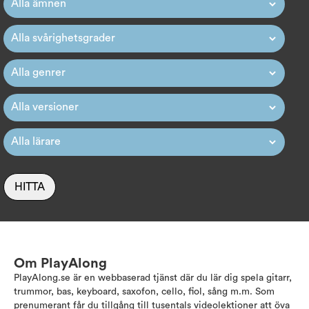
HITTA
Om PlayAlong
PlayAlong.se är en webbaserad tjänst där du lär dig spela gitarr,
trummor, bas, keyboard, saxofon, cello, fiol, sång m.m. Som
prenumerant får du tillgång till tusentals videolektioner att öva