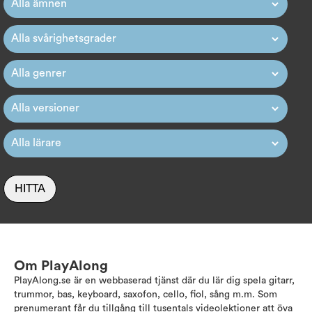
HITTA
Om PlayAlong
PlayAlong.se är en webbaserad tjänst där du lär dig spela gitarr,
trummor, bas, keyboard, saxofon, cello, fiol, sång m.m. Som
prenumerant får du tillgång till tusentals videolektioner att öva