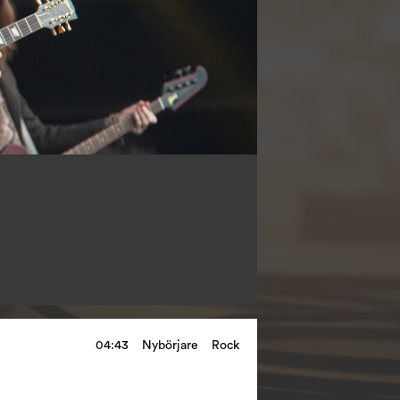
04:43
Nybörjare
Rock