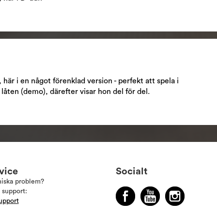
är i en något förenklad version - perfekt att spela i
åten (demo), därefter visar hon del för del.
vice
Socialt
niska problem?
 support:
upport