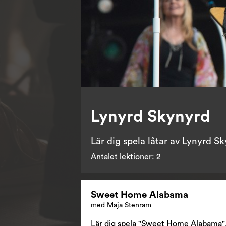
Lynyrd Skynyrd
Lär dig spela låtar av Lynyrd S
Antalet lektioner:
2
Sweet Home Alabama
med Maja Stenram
Lär dig spela "Sweet Home Alabama", 