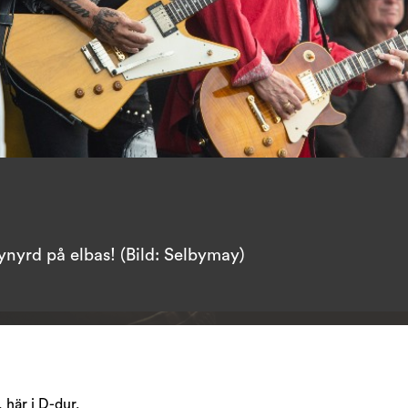
kynyrd på elbas! (Bild: Selbymay)
här i D-dur.