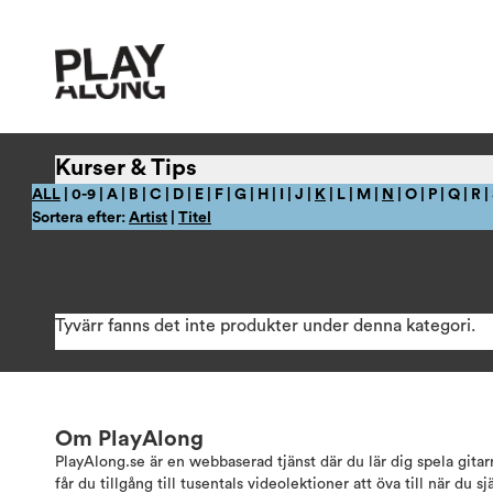
Kurser & Tips
ALL
| 0-9 | A | B | C | D | E | F | G | H | I | J |
K
| L | M |
N
| O | P | Q | R |
Sortera efter:
Artist
|
Titel
Tyvärr fanns det inte produkter under denna kategori.
Om PlayAlong
PlayAlong.se är en webbaserad tjänst där du lär dig spela gita
får du tillgång till tusentals videolektioner att öva till när du sj