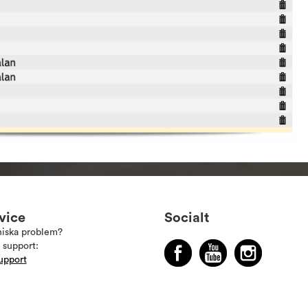
vice
Socialt
niska problem?
 support:
upport