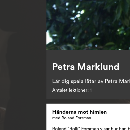
Petra Marklund
Lär dig spela låtar av Petra Mar
Antalet lektioner:
1
Händerna mot himlen
med Roland Forsman
Roland "Rolli" Forsman visar hur han b