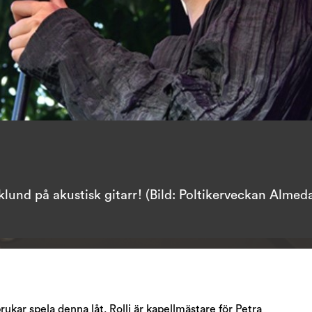
klund på akustisk gitarr! (Bild: Poltikerveckan Almed
rukar spela denna låt. Rolli är kapellmästare för Petra