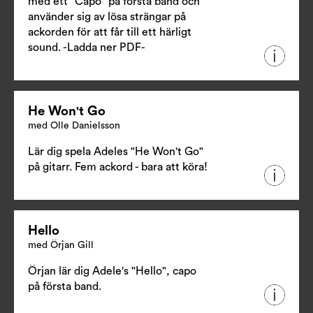
med ett "Capo" på första band och
använder sig av lösa strängar på
ackorden för att får till ett härligt
sound.
-Ladda ner PDF-
He Won't Go
med Olle Danielsson
Lär dig spela Adeles "He Won't Go"
på gitarr. Fem ackord - bara att köra!
Hello
med Örjan Gill
Örjan lär dig Adele's "Hello", capo
på första band.