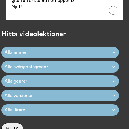
gitarren är stämd i ett öppet D.
Njut!
Hitta videolektioner
HITTA