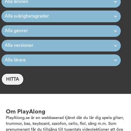
HITTA
Om PlayAlong
PlayAlong.se är en webbaserad tjänst där du lär dig spela gitarr,
trummor, bas, keyboard, saxofon, cello, fiol, sång m.m. Som
prenumerant får du tillgång till tusentals videolektioner att öva