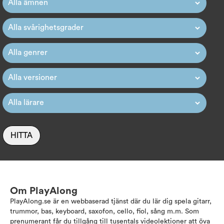
HITTA
Om PlayAlong
PlayAlong.se är en webbaserad tjänst där du lär dig spela gitarr,
trummor, bas, keyboard, saxofon, cello, fiol, sång m.m. Som
prenumerant får du tillgång till tusentals videolektioner att öva