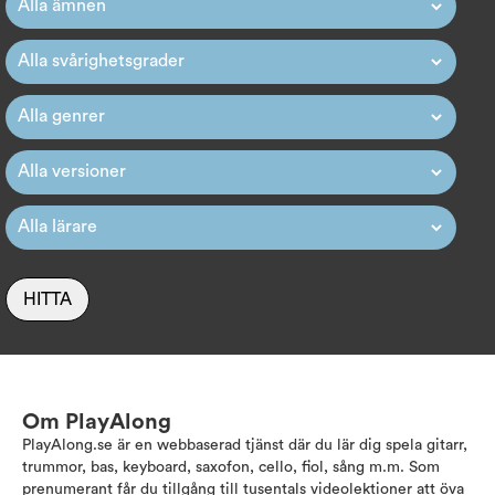
HITTA
Om PlayAlong
PlayAlong.se är en webbaserad tjänst där du lär dig spela gitarr,
trummor, bas, keyboard, saxofon, cello, fiol, sång m.m. Som
prenumerant får du tillgång till tusentals videolektioner att öva