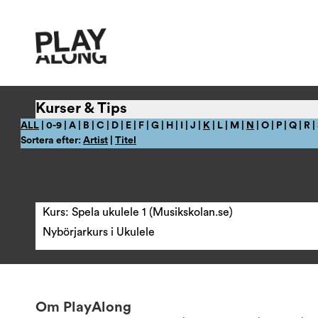
Kurser & Tips
ALL
| 0-9 | A | B | C | D | E | F | G | H | I | J |
K
| L | M |
N
| O | P | Q | R |
Sortera efter:
Artist
|
Titel
Kurs: Spela ukulele 1 (Musikskolan.se)
Nybörjarkurs i Ukulele
Om PlayAlong